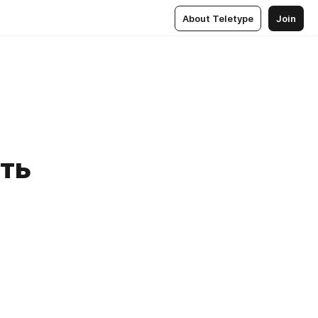
About Teletype
Join
сть