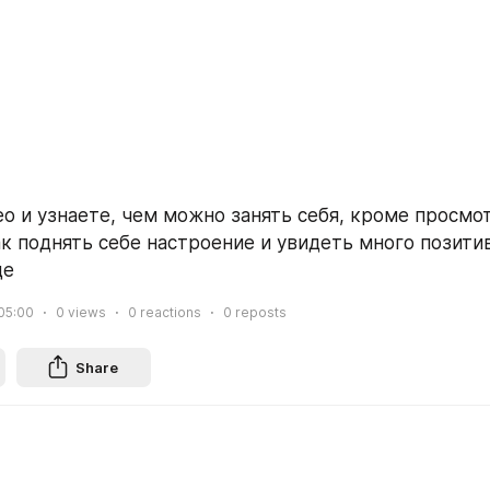
о и узнаете, чем можно занять себя, кроме просмот
ак поднять себе настроение и увидеть много позитив
ще
05:00
0
views
0
reactions
0
reposts
Share