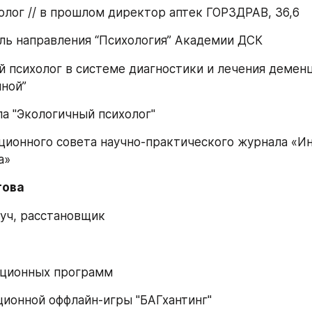
олог // в прошлом директор аптек ГОРЗДРАВ, 36,6
ль направления “Психология” Академии ДСК
й психолог в системе диагностики и лечения деменц
ной”
ла "Экологичный психолог"
ционного совета научно-практического журнала «Ин
а»
това 
оуч, расстановщик
ационных программ
ционной оффлайн-игры "БАГхантинг"