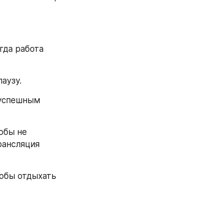
да работа 
аузу.
успешным 
обы не 
ансляция 
обы отдыхать 