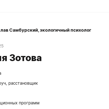
лав Самбурский, экологичный психолог
25
ия Зотова
а
коуч, расстановщик
ационных программ