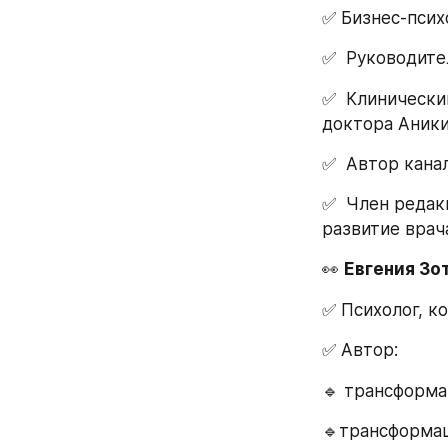
✅ Бизнес-псих
✅  Руководите
✅  Клинически
доктора Аники
✅  Автор кана
✅  Член редак
развитие врач
👀 
Евгения Зо
✅ Психолог, к
✅ Автор:
🔹️ трансформ
🔹️трансформа