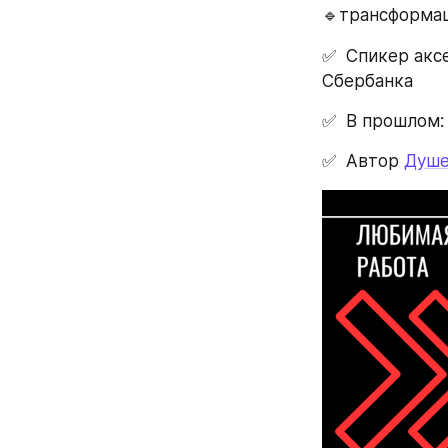
🔹️трансформа
✅  Спикер акс
Сбербанка
✅  В прошлом: 
✅  Автор 
Душе