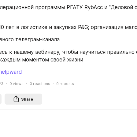
лерационной программы РГАТУ RybAcc и "Деловой с
0 лет в логистике и закупках P&G; организация мал
вного телеграм-канала
сь к нашему вебинару, чтобы научиться правильно о
 каждым моментом своей жизни
/helpward
23
0
views
0
reactions
0
reposts
Share