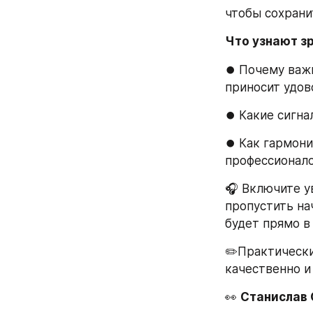
чтобы сохрани
Что узнают з
⏺ Почему важн
приносит удов
⏺ Какие сигнал
⏺ Как гармони
профессионало
🎧 Включите ув
пропустить на
будет прямо в
✏️Практически
качественно и
👀 
Станислав