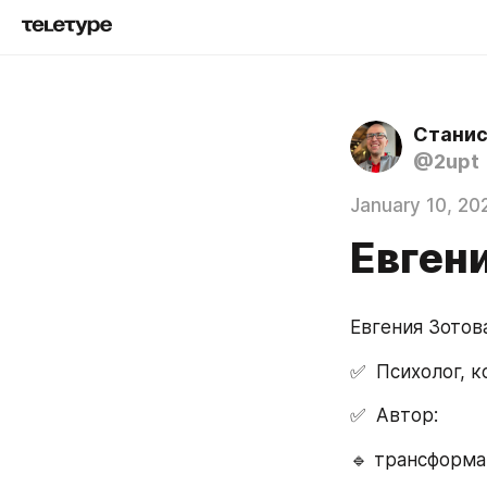
Станис
@2upt
January 10, 20
Евген
Евгения Зотов
✅  Психолог, 
✅  Автор:
🔹️ трансформ