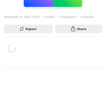
December 21, 2022, 13:22
0
views
0
reactions
0
reposts
Repost
Share