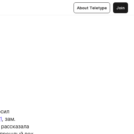
About Teletype
Join
сил 
1
, зам. 
 рассказала 