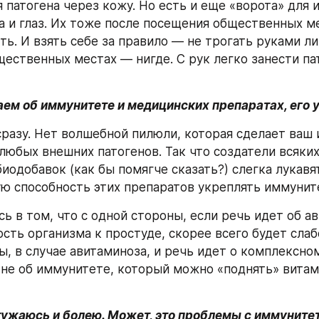
 патогена через кожу. Но есть и еще «ворота» для 
а и глаз. Их тоже после посещения общественных ме
ь. И взять себе за правило — не трогать руками лиц
щественных местах — нигде. С рук легко занести пат
аем об иммунитете и медицинских препаратах, его
разу. Нет волшебной пилюли, которая сделает ваш 
любых внешних патогенов. Так что создатели всяких
иодобавок (как бы помягче сказать?) слегка лукавят
ю способность этих препаратов укреплять иммунит
ь в том, что с одной стороны, если речь идет об ав
ть организма к простуде, скорее всего будет слабо
ы, в случае авитаминоза, и речь идет о комплексно
а не об иммунитете, который можно «поднять» витам
ужаюсь и болею. Может, это проблемы с иммуните