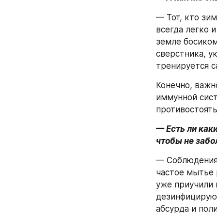
— Тот, кто зим
всегда легко и
земле босиком
сверстника, у
тренируется с
Конечно, важн
иммунной сист
противостоять
— Есть ли как
чтобы не забо
— Соблюдения 
частое мытье 
уже приучили к
дезинфицирующ
абсурда и поли