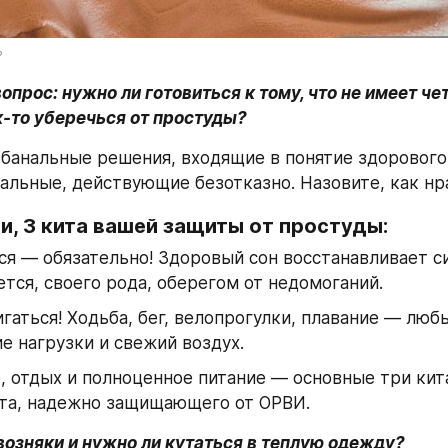
?
прос: нужно ли готовиться к тому, что не имеет чет
-то уберечься от простуды?
банальные решения, входящие в понятие здорового 
альные, действующие безотказно. Назовите, как нр
ни, 3 кита вашей защиты от простуды:
я — обязательно! Здоровый сон восстанавливает си
ется, своего рода, оберегом от недомоганий.
гаться! Ходьба, бег, велопрогулки, плавание — люб
е нагрузки и свежий воздух.
 отдых и полноценное питание — основные три кита
та, надежно защищающего от ОРВИ.
возняки и нужно ли кутаться в теплую одежду?