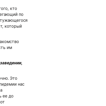
ого, кто 
бегающий по 
стужающегося 
, который 
акомство 
ть им 
заведении, 
но. Это 
пидемии нас 
а 
ее до 
от 