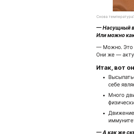
Снова температура
— Насущный во
Или можно как
— Можно. Это 
Они же — акту
Итак, вот о
Высыпатьс
себе явля
Много дви
физически
Движение,
иммуните
— А как же ск