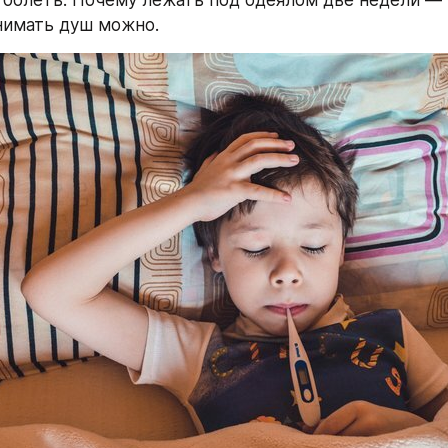
 болеть. Почему лежать под одеялом две недели — 
инимать душ можно.