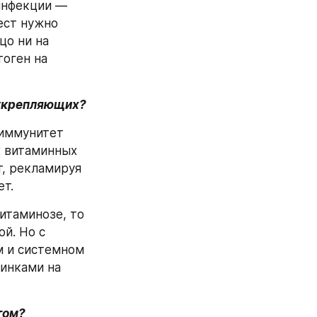
инфекции — 
ст нужно 
о ни на 
оген на 
 укрепляющих?
иммунитет 
 витаминных 
, рекламируя 
ет.
итаминозе, то 
й. Но с 
м и системном 
инками на 
том?