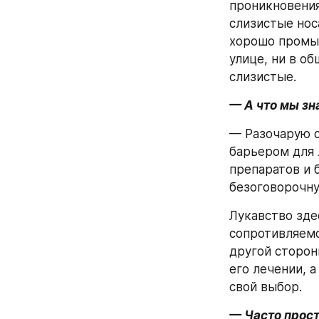
проникновения
слизистые нос
хорошо промыт
улице, ни в об
слизистые.
— А что мы зн
— Разочарую с
барьером для 
препаратов и б
безоговорочну
Лукавство здес
сопротивляемос
другой сторон
его лечении, 
свой выбор.
— Часто прост