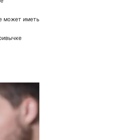
е 
е может иметь 
ривычке 