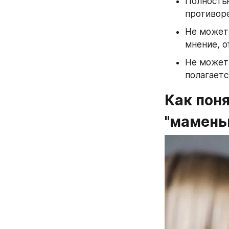
Полность
противор
Не может
мнение, о
Не может 
полагаетс
Как поня
"мамень