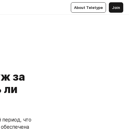
About Teletype
Join
уж за
 ли
период, что 
обеспечена 