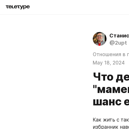
Станис
@2upt
Отношения в 
May 18, 2024
Что д
"мамен
шанс 
Как жить с та
избранник нав