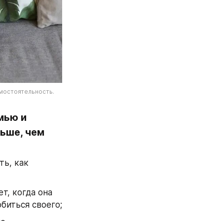
мостоятельность. 
ью и 
ьше, чем 
ь, как 
, когда она 
биться своего;