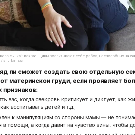
ого сынка": как женщины воспитывают себе рабов, неспособных на са
/ shurkin_son
яд ли сможет создать свою отдельную сем
от материнской груди, если проявляет бол
х признаков:
ть вас, когда свекровь критикует и диктует, как жит
 как воспитывать детей и т.д.;
лен к манипуляциям со стороны мамы — не понимает
 в помощи, а когда давит на чувство вины, чтобы до