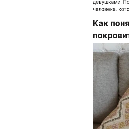
девушками. По
человека, кот
Как поня
покрови