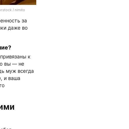
stock / nimito
енность за 
ки даже во 
ние?
привязаны к 
о вы — не 
ь муж всегда 
 и ваша 
о 
ими 