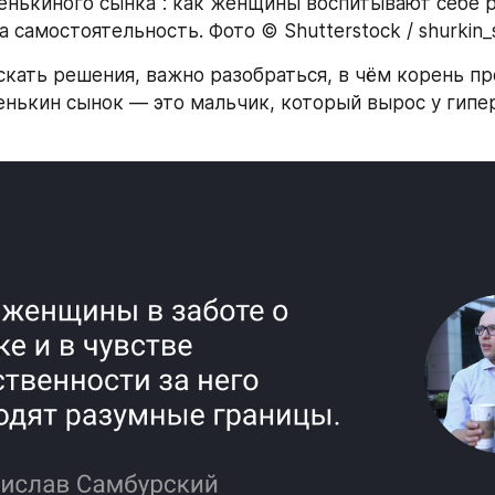
нькиного сынка": как женщины воспитывают себе ра
 самостоятельность. Фото © Shutterstock / shurkin_
кать решения, важно разобраться, в чём корень пр
нькин сынок — это мальчик, который вырос у гипе