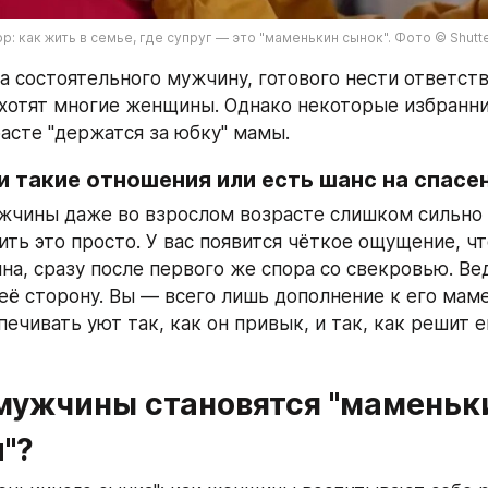
р: как жить в семье, где супруг — это "маменькин сынок". Фото © Shutter
а состоятельного мужчину, готового нести ответств
 хотят многие женщины. Однако некоторые избранни
асте "держатся за юбку" мамы.
 такие отношения или есть шанс на спасе
чины даже во взрослом возрасте слишком сильно 
ить это просто. У вас появится чёткое ощущение, чт
на, сразу после первого же спора со свекровью. Вед
её сторону. Вы — всего лишь дополнение к его маме,
ечивать уют так, как он привык, и так, как решит ег
мужчины становятся "маменьк
"?