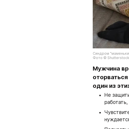
Синдром "маменькин
Фото © Shutterstock 
Мужчина вр
оторваться 
один из эти
Не защити
работать,
Чувствите
нуждается