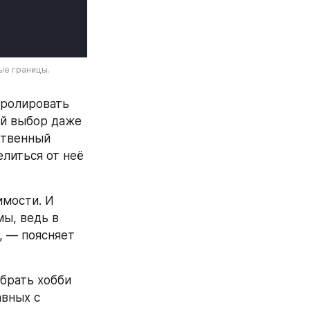
е границы. 
ролировать 
й выбор даже 
ственный 
литься от неё 
мости. И 
, ведь в 
 — поясняет 
рать хобби 
вных с 