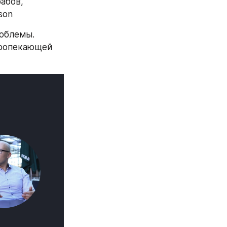
бов, 
son
облемы. 
ропекающей 