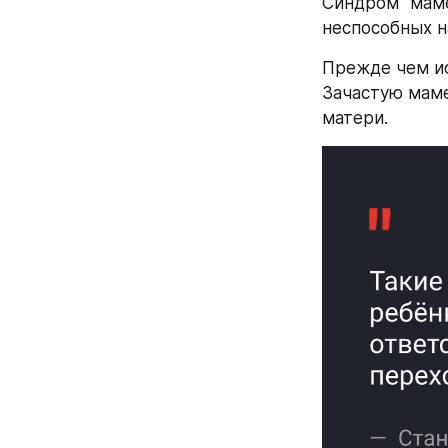
Синдром "маме
неспособных на
Прежде чем ис
Зачастую маме
матери.