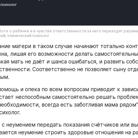
боте о ребёнке и в чувстве ответственности за него переходят разумны
ий, клинический психолог
ание матери в таком случае начинают тотально конт
на, лишая его возможности делать самостоятельны
кая мать не даёт и шанса ошибаться, и развить соб
ственности. Соответственно не позволяет сыну отде
лым.
помощь и опека по всем вопросам приводит к зависи
тает неспособным самостоятельно решать проблемы
необходимости, всегда есть заботливая мама рядом",
сихолог.
с неумением передать показания счётчиков или выб
вается неумение строить здоровые отношения на ра