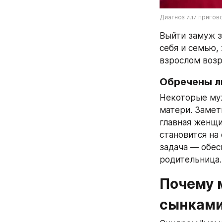
Диагноз или пригово
Выйти замуж з
себя и семью,
взрослом возр
Обречены ли
Некоторые муж
матери. Замет
главная женщи
становится на 
задача — обесп
родительница.
Почему 
сынками