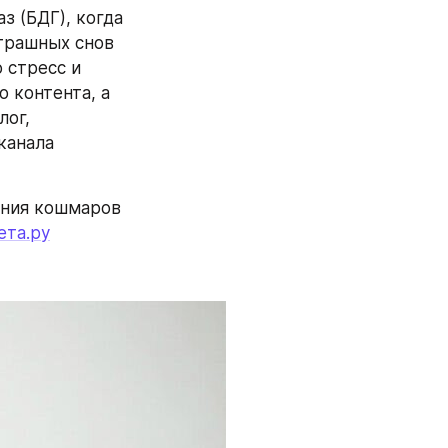
 (БДГ), когда 
трашных снов 
стресс и 
 контента, а 
ог, 
анала 
ния кошмаров 
ета.ру