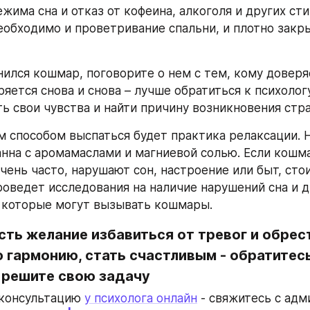
жима сна и отказ от кофеина, алкоголя и других сти
еобходимо и проветривание спальни, и плотно закр
нился кошмар, поговорите о нем с тем, кому доверяе
яется снова и снова – лучше обратиться к психологу
ь свои чувства и найти причину возникновения стр
 способом выспаться будет практика релаксации. Н
анна с аромамаслами и магниевой солью. Если кошм
чень часто, нарушают сон, настроение или быт, стои
проведет исследования на наличие нарушений сна и д
 которые могут вызывать кошмары.
есть желание избавиться от тревог и обрест
гармонию, стать счастливым - обратитесь 
 решите свою задачу
 консультацию 
у психолога онлайн
 - свяжитесь с ад