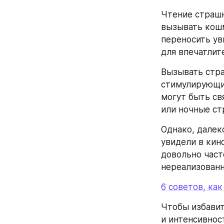
Чтение страшн
вызывать кошм
переносить уви
для впечатлит
Вызывать стра
стимулирующих
могут быть св
или ночные ст
Однако, далек
увидели в кин
довольно част
нереализован
6 советов, ка
Чтобы избавить
и интенсивнос