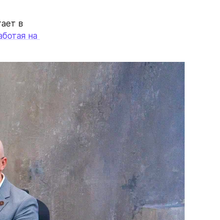
ает в 
ботая на 