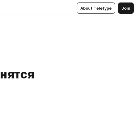
About Teletype
Join
снятся