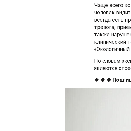
Чаще всего ко
человек видит
всегда есть п
тревога, прие
также нарушени
клинический п
«Экологичный 
По словам экс
являются стрес
🍀 🍀 🍀 Подп