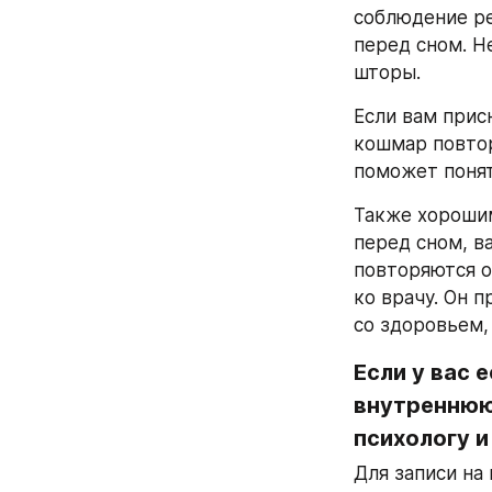
соблюдение ре
перед сном. Н
шторы.
Если вам прис
кошмар повтор
поможет понят
Также хорошим
перед сном, в
повторяются о
ко врачу. Он 
со здоровьем,
Если у вас 
внутреннюю 
психологу и
Для записи на