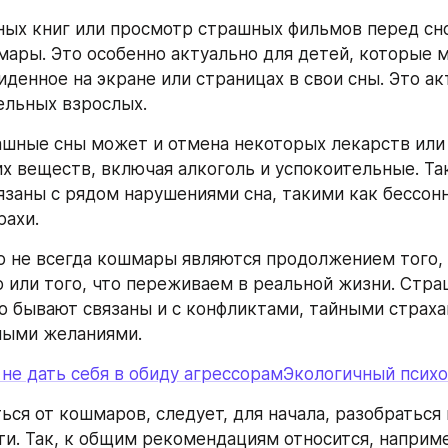
ых книг или просмотр страшных фильмов перед сно
ары. Это особенно актуально для детей, которые м
денное на экране или страницах в свои сны. Это акт
ельных взрослых.
шные сны может и отмена некоторых лекарств или
 веществ, включая алкоголь и успокоительные. Та
язаны с рядом нарушениями сна, такими как бессонни
рахи.
о не всегда кошмары являются продолжением того, 
о или того, что переживаем в реальной жизни. Стра
о бывают связаны и с конфликтами, тайными страхам
ными желаниями.
к не дать себя в обиду агрессорамЭкологичный псих
ся от кошмаров, следует, для начала, разобраться в
ти. Так, к общим рекомендациям относится, наприме