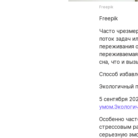
Freepik
Freepik
Часто чрезмер
поток задач и
переживания о
переживаемая 
сна, что и вы
Способ избавл
Экологичный п
5 сентября 20
умом.Экологи
Особенно част
стрессовым ра
серьезную эм