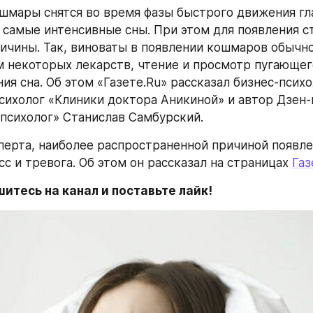
шмары снятся во время фазы быстрого движения глаз
 самые интенсивные сны. При этом для появления с
ричины. Так, виноваты в появлении кошмаров обычно 
м некоторых лекарств, чтение и просмотр пугающего
я сна. Об этом «Газете.Ru» рассказал бизнес-психол
сихолог «Клиники доктора Аникиной» и автор Дзен-к
психолог» Станислав Самбурский.
перта, наиболее распространенной причиной появле
с и тревога. Об этом он рассказал на страницах 
Газ
ишитесь на канал и поставьте лайк!