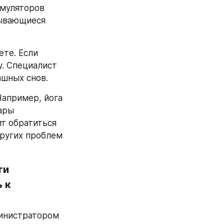
муляторов 
ывающиеся 
те. Если 
. Специалист 
ашных снов.
апример, йога 
ары 
т обратиться 
ругих проблем 
и 
к 
министратором 