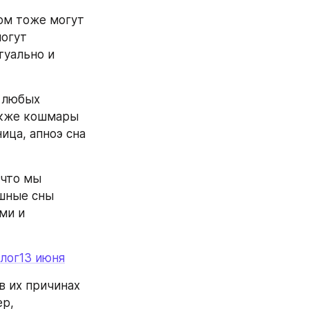
м тоже могут 
огут 
уально и 
 любых 
кже кошмары 
ца, апноэ сна 
что мы 
шные сны 
и и 
олог13 июня
 их причинах 
р, 