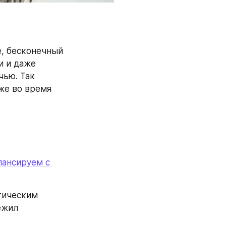
, бесконечный 
 и даже 
ью. Так 
е во время 
ансируем с 
ическим 
жил 