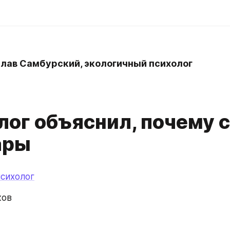
лав Самбурский, экологичный психолог
лог объяснил, почему 
ары
сихолог
ков