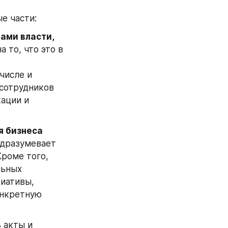
е части:
ми власти, 
 то, что это в 
исле и 
сотрудников 
ации и 
 бизнеса 
одразумевает 
роме того, 
ьных 
иативы, 
нкретную 
акты и 