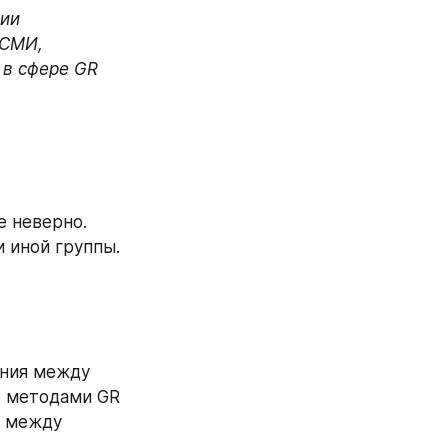
ии 
СМИ, 
в сфере GR 
 неверно. 
иной группы. 
ния между 
 методами GR 
 между 