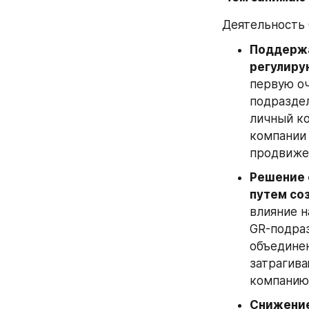
Деятельность 
Поддержа
регулиру
первую о
подраздел
личный ко
компании 
продвиже
Решение 
путем со
влияние н
GR-подра
объединен
затрагива
компанию,
Снижение