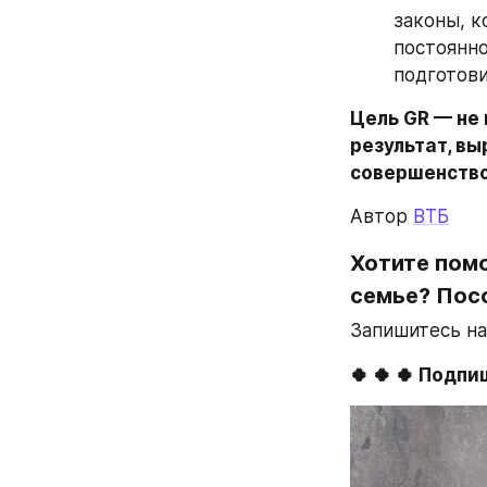
законы, к
постоянно
подготови
Цель GR — не 
результат, в
совершенство
Автор 
ВТБ
Хотите помо
семье? Посо
Запишитесь на
🍀 🍀 🍀 Подп