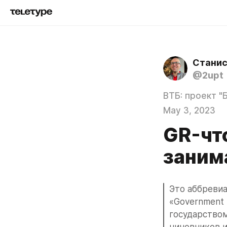
Станис
@2upt
ВТБ: проект "
May 3, 2023
GR-что
заним
Это аббревиа
«Government R
государством