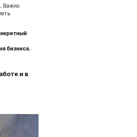
 Важно 
еть 
онкретный 
я бизнеса.
боте и в 