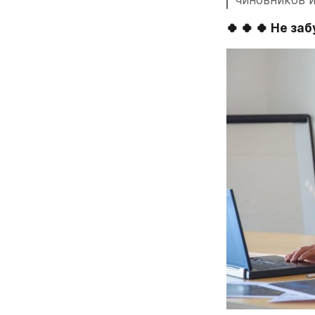
чиновников и
🍀 🍀 🍀 Не з