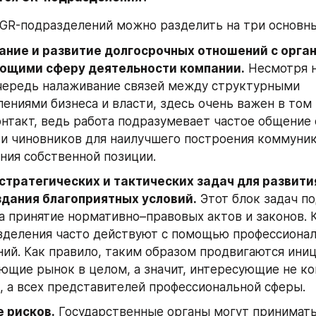
GR-подразделений можно разделить на три основны
ние и развитие долгосрочных отношений с органа
ющими сферу деятельности компании.
 Несмотря на
чередь налаживание связей между структурными 
ениями бизнеса и власти, здесь очень важен в том ч
нтакт, ведь работа подразумевает частое общение 
и чиновников для наилучшего построения коммуник
ния собственной позиции.
стратегических и тактических задач для развития
здания благоприятных условий.
 Этот блок задач п
а принятие нормативно–правовых актов и законов. К
зделения часто действуют с помощью профессионал
ий. Как правило, таким образом продвигаются иниц
ющие рынок в целом, а значит, интересующие не ко
 а всех представителей профессиональной сферы.
 рисков.
 Государственные органы могут принимать 