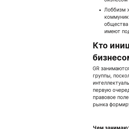
Лоббизм ж
коммуник
общества 
имеют под
Кто ини
бизнесо
GR занимаются
группы, поско
интеллектуаль
первую очеред
правовое поле
рынка формиру
Чем занимаю