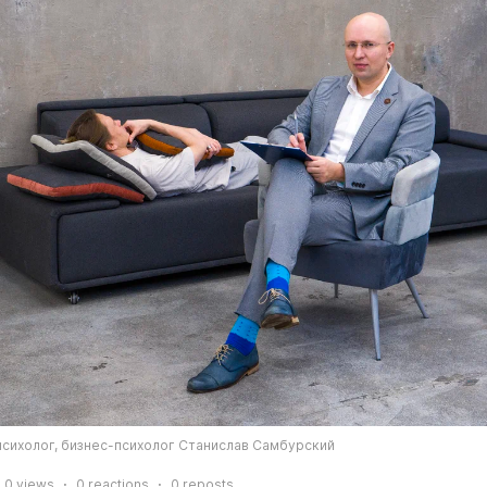
психолог, бизнес-психолог Станислав Самбурский
0
views
0
reactions
0
reposts