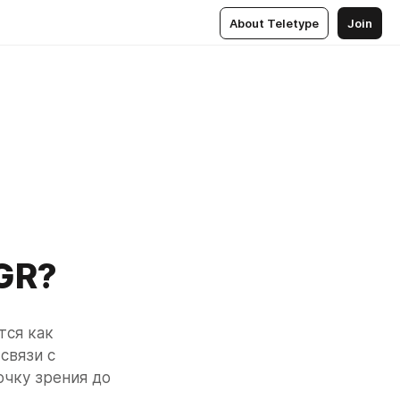
About Teletype
Join
GR?
ся как 
связи с 
чку зрения до 