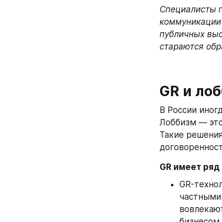
Специалисты п
коммуникации 
публичных выс
стараются обр
GR и ло
В России иногд
Лоббизм — это
Такие решения
договоренност
GR имеет ряд
GR-техно
частными
вовлекают
бизнесом