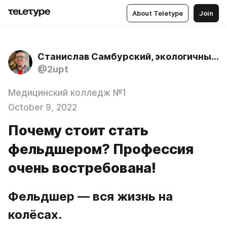
About Teletype
Join
Станислав Самбурский, экологичный психолог
@2upt
Медицинский колледж №1
October 9, 2022
Почему стоит стать
фельдшером? Профессия
очень востребована!
Фельдшер — вся жизнь на 
колёсах.