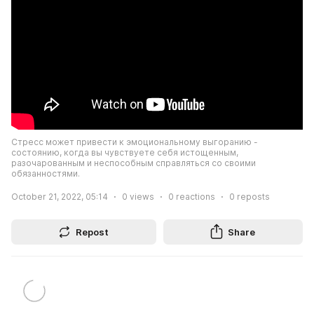
Стресс может привести к эмоциональному выгоранию - 
состоянию, когда вы чувствуете себя истощенным, 
разочарованным и неспособным справляться со своими 
обязанностями.
October 21, 2022, 05:14
0
views
0
reactions
0
reposts
Repost
Share