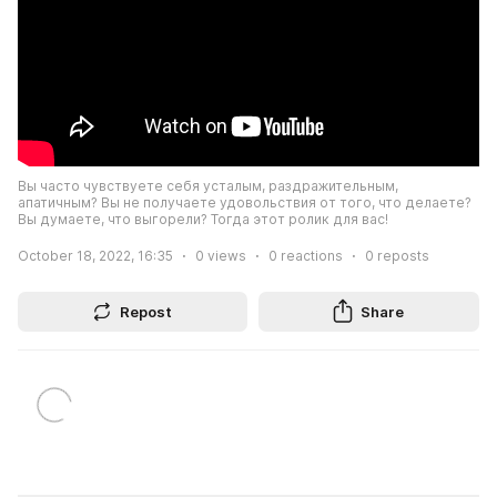
Вы часто чувствуете себя усталым, раздражительным, 
апатичным? Вы не получаете удовольствия от того, что делаете? 
Вы думаете, что выгорели? Тогда этот ролик для вас!
October 18, 2022, 16:35
0
views
0
reactions
0
reposts
Repost
Share