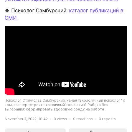
🍀 Психолог Самбурский: 
каталог публикаций в 
СМИ 
Психолог Станислав Самбурский: канал "Экологичный психолог" о 
том, как перестроить токсичный коллектив? Работа без 
выгорания: сформировать здоровую среду на работе
November 7, 2022, 18:42
0
views
0
reactions
0
reposts