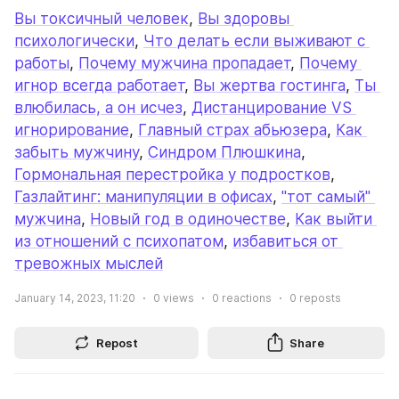
Вы токсичный человек
, 
Вы здоровы 
психологически
, 
Что делать если выживают с 
работы
, 
Почему мужчина пропадает
, 
Почему 
игнор всегда работает
, 
Вы жертва гостинга
, 
Ты 
влюбилась, а он исчез
, 
Дистанцирование VS 
игнорирование
, 
Главный страх абьюзера
, 
Как 
забыть мужчину
, 
Синдром Плюшкина
, 
Гормональная перестройка у подростков
, 
Газлайтинг: манипуляции в офисах
, 
"тот самый" 
мужчина
, 
Новый год в одиночестве
, 
Как выйти 
из отношений с психопатом
, 
избавиться от 
тревожных мыслей
January 14, 2023, 11:20
0
views
0
reactions
0
reposts
Repost
Share