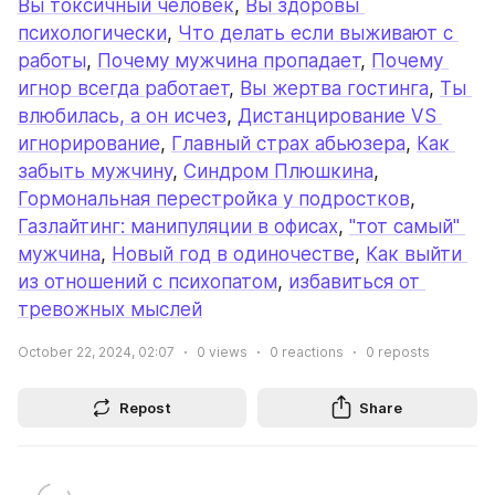
Вы токсичный человек
, 
Вы здоровы 
психологически
, 
Что делать если выживают с 
работы
, 
Почему мужчина пропадает
, 
Почему 
игнор всегда работает
, 
Вы жертва гостинга
, 
Ты 
влюбилась, а он исчез
, 
Дистанцирование VS 
игнорирование
, 
Главный страх абьюзера
, 
Как 
забыть мужчину
, 
Синдром Плюшкина
, 
Гормональная перестройка у подростков
, 
Газлайтинг: манипуляции в офисах
, 
"тот самый" 
мужчина
, 
Новый год в одиночестве
, 
Как выйти 
из отношений с психопатом
, 
избавиться от 
тревожных мыслей
October 22, 2024, 02:07
0
views
0
reactions
0
reposts
Repost
Share