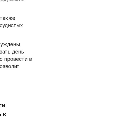
также 
судистых 
нуждены 
ать день 
 провести в 
озволит 
и 
к 