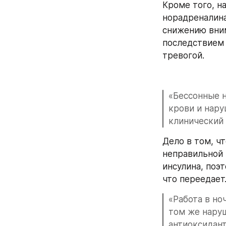
Кроме того, н
норадреналина
снижению вним
последствием 
тревогой.
«Бессонные н
крови и нару
клинический 
Дело в том, ч
неправильной 
инсулина, поэ
что переедает
«Работа в но
том же наруш
антиоксидант