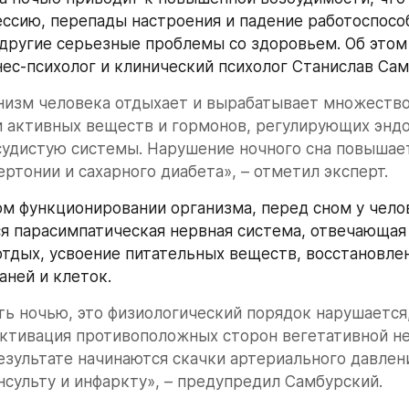
ессию, перепады настроения и падение работоспособ
другие серьезные проблемы со здоровьем. Об этом
нес-психолог и клинический психолог Станислав Сам
низм человека отдыхает и вырабатывает множество
 активных веществ и гормонов, регулирующих эндо
удистую системы. Нарушение ночного сна повышает
ертонии и сахарного диабета», – отметил эксперт.
м функционировании организма, перед сном у челов
я парасимпатическая нервная система, отвечающая 
тдых, усвоение питательных веществ, восстановлен
аней и клеток.
ть ночью, это физиологический порядок нарушается,
ктивация противоположных сторон вегетативной не
езультате начинаются скачки артериального давлени
нсульту и инфаркту», – предупредил Самбурский.