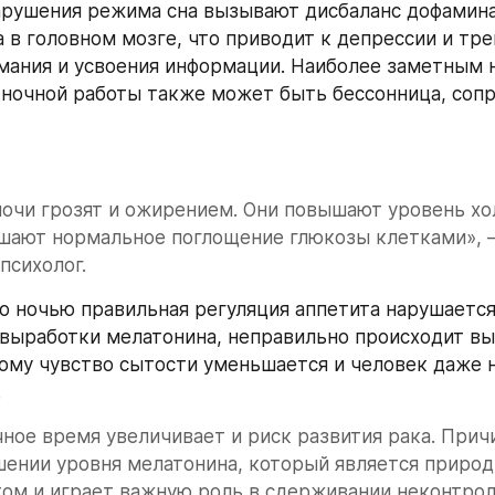
арушения режима сна вызывают дисбаланс дофамина,
 в головном мозге, что приводит к депрессии и трев
ания и усвоения информации. Наиболее заметным 
ночной работы также может быть бессонница, соп
очи грозят и ожирением. Они повышают уровень хол
шают нормальное поглощение глюкозы клетками», –
психолог.
то ночью правильная регуляция аппетита нарушается 
выработки мелатонина, неправильно происходит вы
тому чувство сытости уменьшается и человек даже не
.
чное время увеличивает и риск развития рака. Причи
ении уровня мелатонина, который является природ
ом и играет важную роль в сдерживании неконтрол