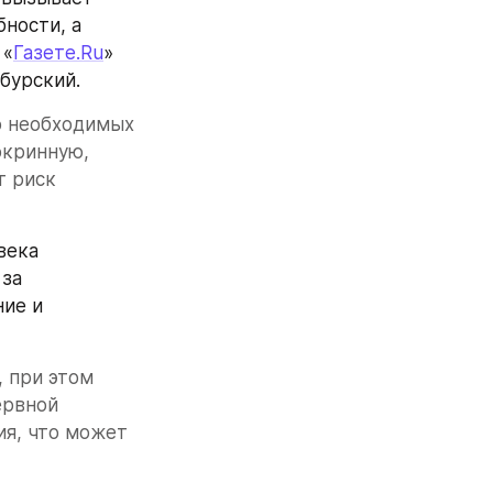
ности, а 
 «
Газете.Ru
» 
бурский.
 необходимых 
кринную, 
 риск 
ека 
за 
ие и 
 при этом 
рвной 
я, что может 