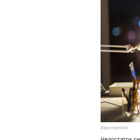
Depositphotos
Недостаток сн