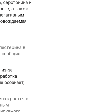
 серотонина и 
оге, а также 
негативным 
ровождаемая 
естерина в 
 сообщил 
из-за 
работка 
 осознает, 
на кроется в 
ным 
ируемого 