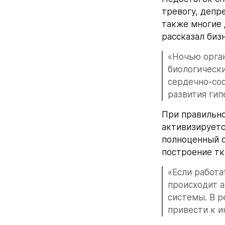
тревогу, депр
также многие 
рассказал биз
«Ночью орга
биологически
сердечно-сос
развития гип
При правильно
активизируетс
полноценный о
построение тк
«Если работа
происходит а
системы. В р
привести к и