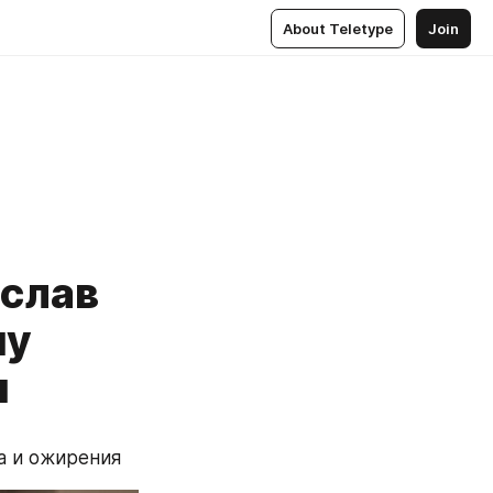
About Teletype
Join
ислав
му
м
а и ожирения