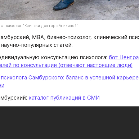
ес-психолог "Клиники доктора Аникиной"
Самбурский, МВА, бизнес-психолог, клинический псих
 научно-популярных статей.
индивидуальную консультацию психолога: 
бот Центра 
алей по консультации (отвечают настоящие люди)
 психолога Самбурского: баланс в успешной карьере 
ни
амбурский: 
каталог публикаций в СМИ 