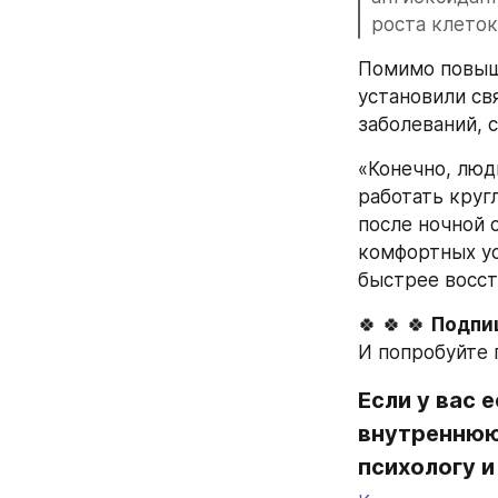
роста клеток
Помимо повыше
установили св
заболеваний, 
«Конечно, люд
работать круг
после ночной 
комфортных ус
быстрее восст
🍀 🍀 🍀 
Подпиш
И попробуйте 
Если у вас 
внутреннюю 
психологу и