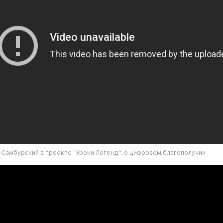
 Самбурский в проекте "Уроки Легенд": о цифровом благополучии