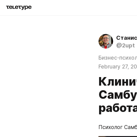
Станис
@2upt
Бизнес-психол
February 27, 2
Клини
Самбу
работа
Психолог Самб