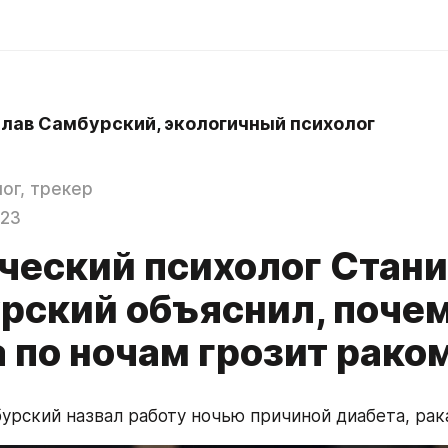
лав Самбурский, экологичный психолог
ог, трекер
023
ческий психолог Стан
рский объяснил, поче
 по ночам грозит рако
урский назвал работу ночью причиной диабета, рак