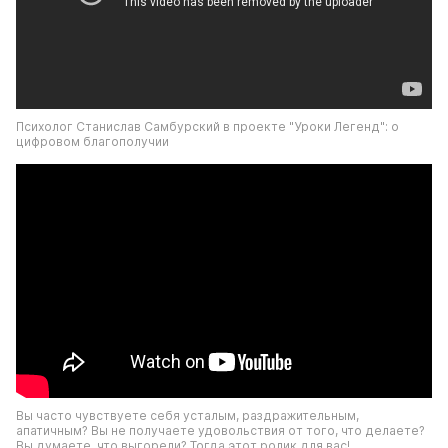
Психолог Станислав Самбурский в проекте "Уроки Легенд": о 
цифровом благополучии
Вы часто чувствуете себя усталым, раздражительным, 
апатичным? Вы не получаете удовольствия от того, что делаете? 
Вы думаете, что выгорели? Тогда этот ролик для вас!