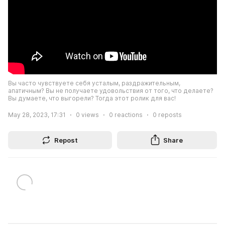
Вы часто чувствуете себя усталым, раздражительным, 
апатичным? Вы не получаете удовольствия от того, что делаете? 
Вы думаете, что выгорели? Тогда этот ролик для вас!
May 28, 2023, 17:31
0
views
0
reactions
0
reposts
Repost
Share