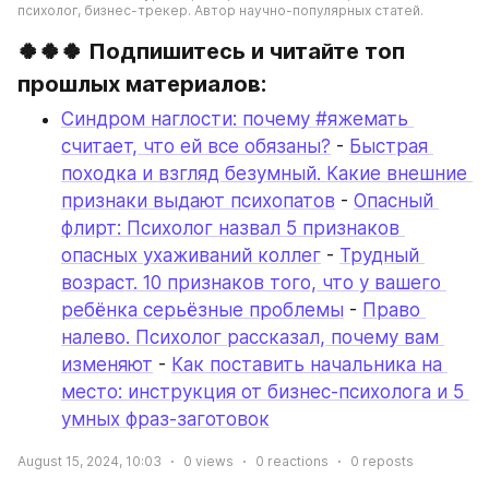
психолог, бизнес-трекер. Автор научно-популярных статей.
🍀🍀🍀 Подпишитесь и читайте топ 
прошлых материалов:
Синдром наглости: почему #яжемать 
считает, что ей все обязаны?
 - 
Быстрая 
походка и взгляд безумный. Какие внешние 
признаки выдают психопатов
 - 
Опасный 
флирт: Психолог назвал 5 признаков 
опасных ухаживаний коллег
 - 
Трудный 
возраст. 10 признаков того, что у вашего 
ребёнка серьёзные проблемы
 - 
Право 
налево. Психолог рассказал, почему вам 
изменяют
 - 
Как поставить начальника на 
место: инструкция от бизнес-психолога и 5 
умных фраз-заготовок
August 15, 2024, 10:03
0
views
0
reactions
0
reposts