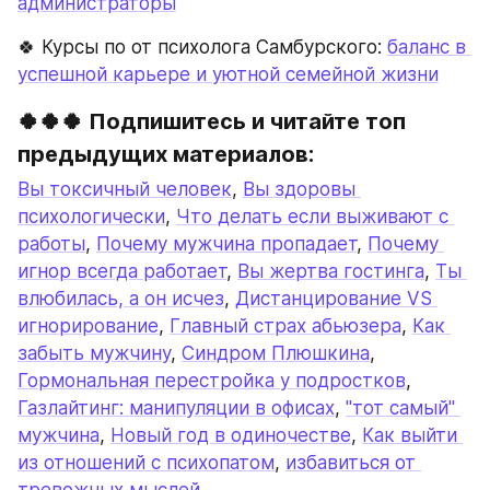
администраторы
🍀 Курсы по от психолога Самбурского: 
баланс в 
успешной карьере и уютной семейной жизни
🍀🍀🍀 Подпишитесь и читайте топ 
предыдущих материалов:
Вы токсичный человек
, 
Вы здоровы 
психологически
, 
Что делать если выживают с 
работы
, 
Почему мужчина пропадает
, 
Почему 
игнор всегда работает
, 
Вы жертва гостинга
, 
Ты 
влюбилась, а он исчез
, 
Дистанцирование VS 
игнорирование
, 
Главный страх абьюзера
, 
Как 
забыть мужчину
, 
Синдром Плюшкина
, 
Гормональная перестройка у подростков
, 
Газлайтинг: манипуляции в офисах
, 
"тот самый" 
мужчина
, 
Новый год в одиночестве
, 
Как выйти 
из отношений с психопатом
, 
избавиться от 
тревожных мыслей